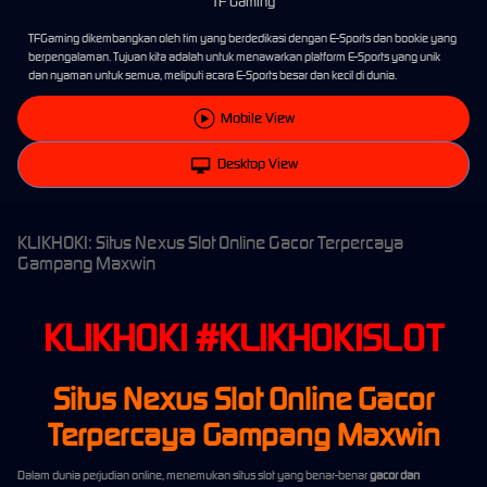
TF Gaming
TFGaming dikembangkan oleh tim yang berdedikasi dengan E-Sports dan bookie yang
berpengalaman. Tujuan kita adalah untuk menawarkan platform E-Sports yang unik
dan nyaman untuk semua, meliputi acara E-Sports besar dan kecil di dunia.
Mobile View
Desktop View
KLIKHOKI: Situs Nexus Slot Online Gacor Terpercaya
Gampang Maxwin
KLIKHOKI #KLIKHOKISLOT
Situs Nexus Slot Online Gacor
Terpercaya Gampang Maxwin
Dalam dunia perjudian online, menemukan situs slot yang benar-benar
gacor dan