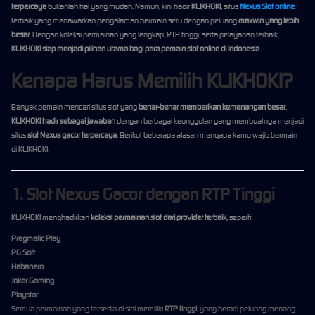
terpercaya
bukanlah hal yang mudah. Namun, kini hadir
KLIKHOKI
, situs
Nexus Slot online
terbaik yang menawarkan pengalaman bermain seru dengan peluang
maxwin yang lebih
besar
. Dengan koleksi permainan yang lengkap, RTP tinggi, serta pelayanan terbaik,
KLIKHOKI siap menjadi pilihan utama bagi para pemain slot online di Indonesia
.
Kenapa Harus Memilih KLIKHOKI?
Banyak pemain mencari situs slot yang
benar-benar memberikan kemenangan besar
.
KLIKHOKI hadir sebagai jawaban
dengan berbagai keunggulan yang membuatnya menjadi
situs
slot Nexus gacor terpercaya
. Berikut beberapa alasan mengapa kamu wajib bermain
di KLIKHOKI:
1. Slot Nexus Gacor dengan RTP Tinggi
KLIKHOKI menghadirkan
koleksi permainan slot dari provider terbaik
, seperti:
Pragmatic Play
PG Soft
Habanero
Joker Gaming
Playstar
Semua permainan yang tersedia di sini memiliki
RTP tinggi
, yang berarti peluang menang