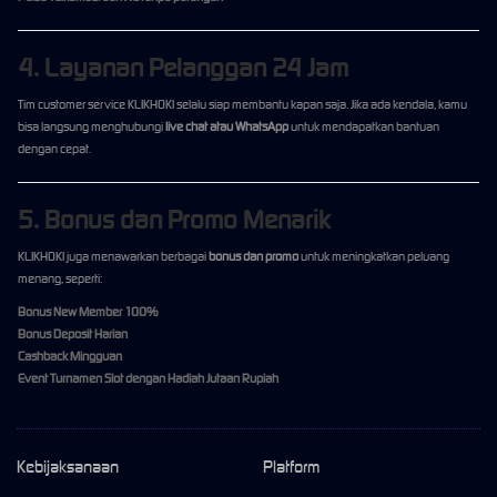
4. Layanan Pelanggan 24 Jam
Tim customer service KLIKHOKI selalu siap membantu kapan saja. Jika ada kendala, kamu
bisa langsung menghubungi
live chat atau WhatsApp
untuk mendapatkan bantuan
dengan cepat.
5. Bonus dan Promo Menarik
KLIKHOKI juga menawarkan berbagai
bonus dan promo
untuk meningkatkan peluang
menang, seperti:
Bonus New Member 100%
Bonus Deposit Harian
Cashback Mingguan
Event Turnamen Slot dengan Hadiah Jutaan Rupiah
Kebijaksanaan
Platform