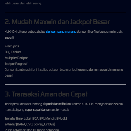
lebih besar dan lebih sering.
2. Mudah Maxwin dan Jackpot Besar
KLIKHOKI dikenal sebagai situs
slot gampang menang
dengan fitur-fitur bonus melimpah,
seperti:
Free Spins
Buy Feature
Multiplier Berlipat
Jackpot Progresif
Dengan kombinasi fitur ini, setiap putaran bisa menjadi
kesempatan emas untuk menang
besar!
3. Transaksi Aman dan Cepat
Tidak perlu khawatir tentang
deposit dan withdraw
karena KLIKHOKI menyediakan sistem
transaksi yang
super cepat dan aman
, termasuk:
Transfer Bank Lokal (BCA, BRI, Mandiri, BNI, dll.)
E-Wallet (DANA, OVO, GoPay, LinkAja)
Pulsa Telkomsel dan XL tanpa potongan