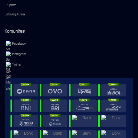
E-Sports
Sabung Ayam
Komunitas
Facebook
Instagram
Twitter