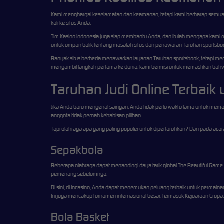
Kami menghargai keselamatan dan keamanan, tetapi kami berharap semua
kali ke situs Anda.
Tim Kasino Indonesia juga siap membantu Anda, dan itulah mengapa kami
untuk umpan balik tentang masalah situs dan penawaran Taruhan sportsbo
Banyak situs berbeda menawarkan layanan Taruhan sportsbook, tetapi menu
mengambil langkah pertama ke dunia, kami bermisi untuk memastikan ba
Taruhan Judi Online Terbaik 
Jika Anda baru mengenal saingan, Anda tidak perlu waktu lama untuk mem
anggota tidak pernah kehabisan pilihan.
Tapi olahraga apa yang paling populer untuk dipertaruhkan? Dan pada acara
Sepakbola
Beberapa olahraga dapat menandingi daya tarik global The Beautiful Gam
pemenang sebelumnya.
Di sini, di Incasino, Anda dapat menemukan peluang terbaik untuk permaina
Ini juga mencakup turnamen internasional besar, termasuk Kejuaraan Eropa.
Bola Basket