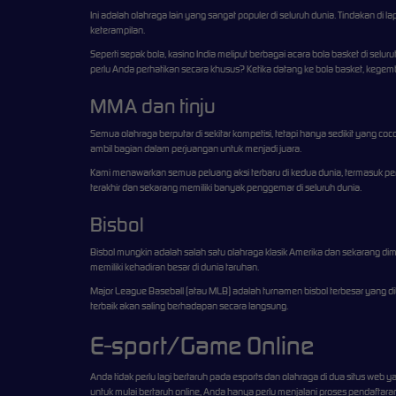
Ini adalah olahraga lain yang sangat populer di seluruh dunia. Tindakan d
keterampilan.
Seperti sepak bola, kasino India meliput berbagai acara bola basket di selu
perlu Anda perhatikan secara khusus? Ketika datang ke bola basket, kegem
MMA dan tinju
Semua olahraga berputar di sekitar kompetisi, tetapi hanya sedikit yang co
ambil bagian dalam perjuangan untuk menjadi juara.
Kami menawarkan semua peluang aksi terbaru di kedua dunia, termasuk pert
terakhir dan sekarang memiliki banyak penggemar di seluruh dunia.
Bisbol
Bisbol mungkin adalah salah satu olahraga klasik Amerika dan sekarang di
memiliki kehadiran besar di dunia taruhan.
Major League Baseball (atau MLB) adalah turnamen bisbol terbesar yang diba
terbaik akan saling berhadapan secara langsung.
E-sport/Game Online
Anda tidak perlu lagi bertaruh pada esports dan olahraga di dua situs web 
untuk mulai bertaruh online, Anda hanya perlu menjalani proses pendaftar