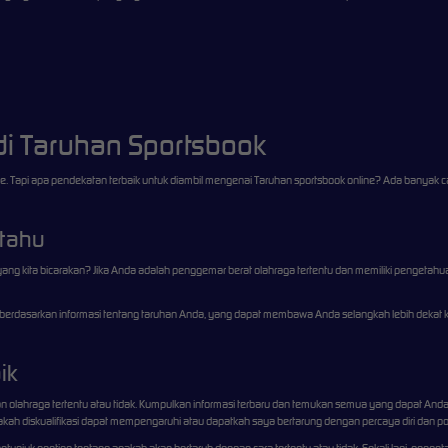
 di Taruhan Sportsbook
ine. Tapi apa pendekatan terbaik untuk diambil mengenai Taruhan sportsbook online? Ada banyak ca
 tahu
ang kita bicarakan? Jika Anda adalah penggemar berat olahraga tertentu dan memiliki pengeta
asarkan informasi tentang taruhan Anda, yang dapat membawa Anda selangkah lebih dekat ke tar
ik
engan olahraga tertentu atau tidak. Kumpulkan informasi terbaru dan temukan semua yang dapat An
pakah diskualifikasi dapat mempengaruhi atau dapatkah saya bertarung dengan percaya diri dan po
unjuk penting tentang apakah akan bertaruh dengan cara tertentu atau tidak. Sekali lagi, peng