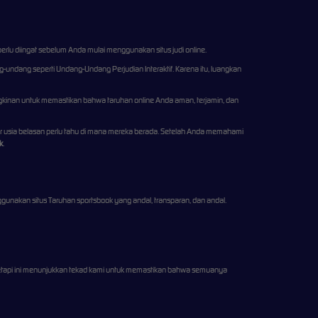
erlu diingat sebelum Anda mulai menggunakan situs judi online.
undang seperti Undang-Undang Perjudian Interaktif. Karena itu, luangkan
ungkinan untuk memastikan bahwa taruhan online Anda aman, terjamin, dan
 akhir usia belasan perlu tahu di mana mereka berada. Setelah Anda memahami
k
.
unakan situs Taruhan sportsbook yang andal, transparan, dan andal.
, tetapi ini menunjukkan tekad kami untuk memastikan bahwa semuanya