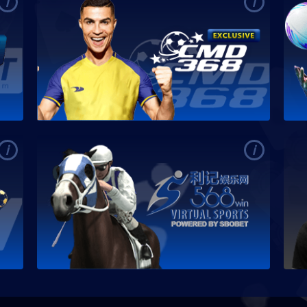
i
i
i
i