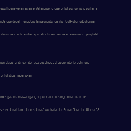
eperti penawaran selamat datang yang ideal untuk pengunjung pertama
 Anda juga dapat mengobrol langsung dengan tombol Hubungi Dukungan
da seorang ahli Taruhan sportsbook yang rajin atau seseorang yang telah
ntuk pertandingan dan acara olahraga di seluruh dunia, sehingga
g untuk dipertimbangkan.
 mengalahkan lawan yang populer, atau hasilnya dibatalkan oleh
perti Liga Utama Inggris, Liga A Australia, dan Sepak Bola Liga Utama AS.