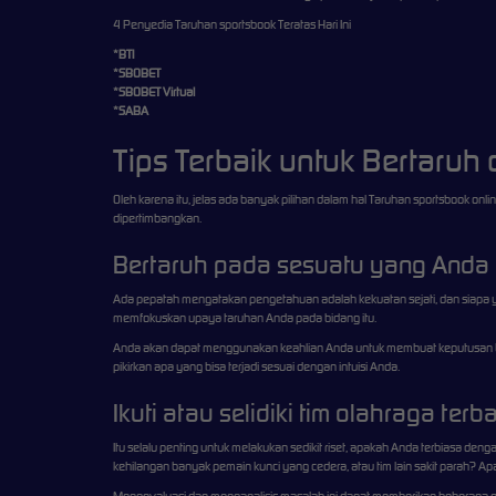
4 Penyedia Taruhan sportsbook Teratas Hari Ini
*BTI
*SBOBET
*SBOBET Virtual
*SABA
Tips Terbaik untuk Bertaruh
Oleh karena itu, jelas ada banyak pilihan dalam hal Taruhan sportsbook onl
dipertimbangkan.
Bertaruh pada sesuatu yang Anda
Ada pepatah mengatakan pengetahuan adalah kekuatan sejati, dan siapa y
memfokuskan upaya taruhan Anda pada bidang itu.
Anda akan dapat menggunakan keahlian Anda untuk membuat keputusan berd
pikirkan apa yang bisa terjadi sesuai dengan intuisi Anda.
Ikuti atau selidiki tim olahraga terba
Itu selalu penting untuk melakukan sedikit riset, apakah Anda terbiasa d
kehilangan banyak pemain kunci yang cedera, atau tim lain sakit parah? A
Mengevaluasi dan menganalisis masalah ini dapat memberikan beberapa pet