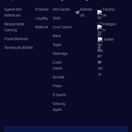
Syarat dan
Promosi
Hot Games
klikhoki
Facebo
Ketentuan
ofc
ok
Loyalty
Slots
Responsible
Instagra
Referral
Live Casino
Gaming
m
Race
Pusat Bantuan
Twitter
Togel
Tentang KLIKHOKI
Olahraga
Crash
Game
Arcade
Poker
E-Sports
Sabung
Ayam