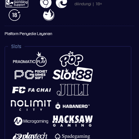
dilindungi | 18+
Platform Penyedia Layanan
Slots