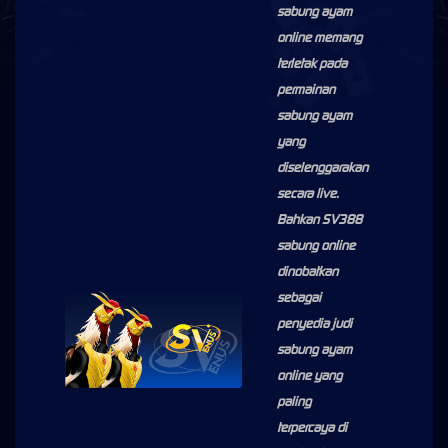
sabung ayam
online memang
terletak pada
permainan
sabung ayam
yang
diselenggarakan
secara live.
Bahkan SV388
sabung online
dinobatkan
sebagai
penyedia judi
sabung ayam
online yang
paling
terpercaya di