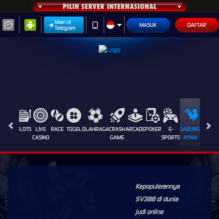
Main di
MASUK
DAFTAR
Telegram
HOT
SLOTS
LIVE
RACE
TOGEL
OLAHRAGA
CRASH
ARCADE
POKER
E-
SABUNG
PROMOS
GAMES
CASINO
GAME
SPORTS
AYAM
Kepopulerannya
SV388 di dunia
judi online