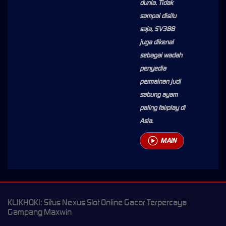
dunia. Tidak
sampai disitu
saja, SV388
juga dikenal
sebagai wadah
penyedia
permainan judi
sabung ayam
paling fairplay di
Asia.
MAIN
KLIKHOKI: Situs Nexus Slot Online Gacor Terpercaya
Gampang Maxwin