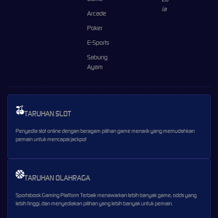
Arcade
Poker
E-Sports
Sabung
Ayam
TARUHAN SLOT
Penyedia slot online dengan beragam pilihan game menarik yang memudahkan
pemain untuk mencapai jackpot
TARUHAN OLAHRAGA
Sportsbook Gaming Platform Terbaik menawarkan lebih banyak game, odds yang
lebih tinggi, dan menyediakan pilihan yang lebih banyak untuk pemain.