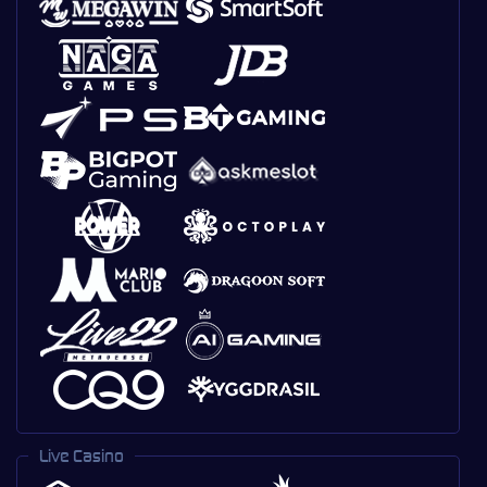
Live Casino