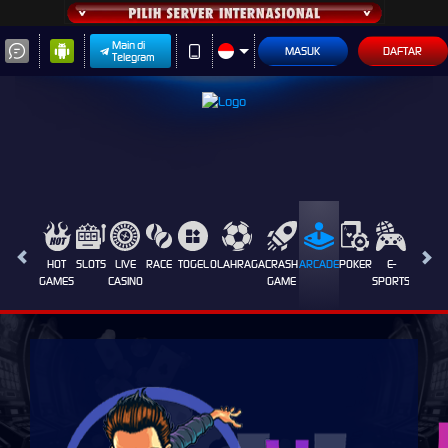
Main di
MASUK
DAFTAR
Telegram
HOT
SLOTS
LIVE
RACE
TOGEL
OLAHRAGA
CRASH
ARCADE
POKER
E-
SABUN
GAMES
CASINO
GAME
SPORTS
AYAM