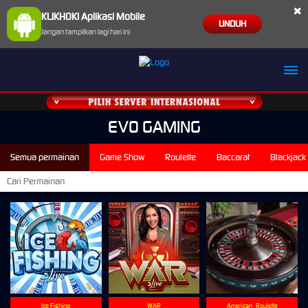
×
KLIKHOKI Aplikasi Mobile
UNDUH
Jangan tampilkan lagi hari ini
EVO GAMING
Semua permainan
Game Show
Roulette
Baccarat
Blackjack
Ice Fishing
WAR
American_Roulette