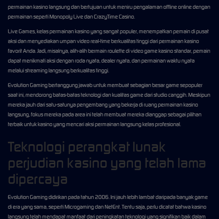
permainan kasino langsung dan bertujuan untuk meniru pengalaman offline online dengan
permainan seperti Monopoly Live dan CrazyTime Casino.
Live Games, kelas permainan kasino yang sangat populer, menempatkan pemain di pusat
aksi dan menyediakan umpan video real-time berkualitas tinggi dari permainan kasino
favorit Anda. Jadi, misalnya, alih-alih bermain roulette di video game kasino standar, pemain
dapat menikmati aksi dengan roda nyata, dealer nyata, dan permainan waktu nyata
melalui streaming langsung berkualitas tinggi.
Evolution Gaming bertanggung jawab untuk membuat sebagian besar game sepopuler
saat ini, mendorong batas-batas teknologi dan kualitas game dari studio canggih. Meskipun
mereka jauh dari satu-satunya pengembang yang bekerja di ruang permainan kasino
langsung, fokus mereka pada area ini telah membuat mereka dianggap sebagai pilihan
terbaik untuk kasino yang mencari aksi permainan langsung kelas profesional.
Teknologi perangkat lunak
perjudian kasino yang telah lama
dipercaya
Evolution Gaming didirikan pada tahun 2006. Ini jauh lebih lambat daripada banyak game
di era yang sama, seperti Microgaming dan NetEnt. Tentu saja, perlu dicatat bahwa kasino
langsung telah mendapat manfaat dari peningkatan teknologi yang signifikan baik dalam