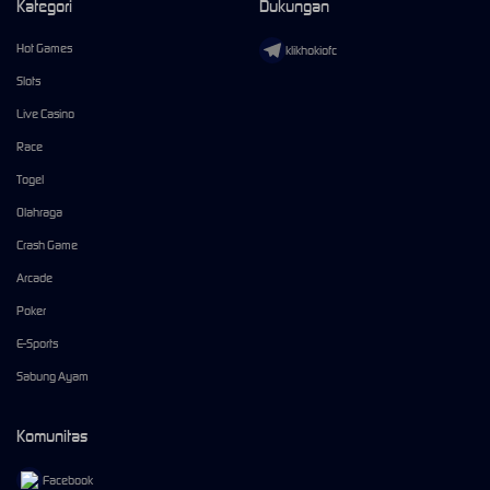
Kategori
Dukungan
Hot Games
klikhokiofc
Slots
Live Casino
Race
Togel
Olahraga
Crash Game
Arcade
Poker
E-Sports
Sabung Ayam
Komunitas
Facebook