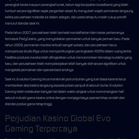
perangkat keras maupun perangkat lunak, belum lagi kecepatan broadband yang telah
tumbuh secara signifikan sejak pergantian abad. Itu mengubah wajah permainan langsung
ketika perusahaan meledak ke dalam adegan, dan pada tahap itu masih cukup primitif
menurut standar saat ini.
Pada tahun 2007, perusahaan telah berhasil mendaftarkan klien besar pertamanya,
termasuk PartyCasino, yang menyediakan permainan untuk banyak pemain baru. Pada
tahun 2009, permainan mereka terbukti sangat sukses, dan perusahaan harus
memperluas studio Riga untuk memperhitungkan peningkatan 400% dalam ruang lantai.
Fasilitas produksi mereka telah ditingkatkan untuk mencerminkan teknologi mutakhir yang
baru, dan perusahaan telah mempekerjakan lebih banyak staf secara signifikan untuk
mengelola permainan dan operasi back-endnya.
Saat ini, Evolution Gaming terus menikmati pertumbuhan yang luar biasa karena terus
memberikan aksi kasino langsung kepada jutaan penjudi di seluruh dunia. Evolution
Gaming telah melakukan banyak hal dalam waktu singkat untuk memenangkan hati
seluruh industri game kasino online dengan menjaga biaya operasi tetap rendah dan
standar produk game tetap tinggi.
Perjudian Kasino Global Evo
Gaming Terpercaya