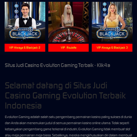
VIP Always 6 Blackjack 2
VIP_Roulette
VIP Always 6 Blackjack 3
Situs Judi Casino Evolution Gaming Terbaik - Klik4a
Selamat datang di Situs Judi
Casino Gaming Evolution Terbaik
Indonesia
Evolution Gaming adalah salah satu pengembang permainan kasino paling sukses di dunia
dan Anda akan menemukan judul di semua permainan kasino online utama. Tidak seperti
kebanyakan pengembang game terkenal di industri, Evolution Gaming tidak membuat slot
atau meja permainan meja biasa. Sebaliknya, mereka mengkhususkan diri dalam membuat