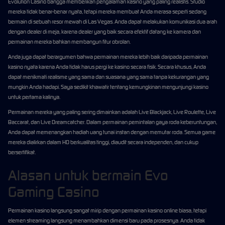
Evolution Casino bangga memberikan pengalaman kasino yang paling realistis. Studio
mereka tidak benar-benar nyata, tetapi mereka membuat Anda merasa seperti sedang
bermain di sebuah resor mewah di Las Vegas. Anda dapat melakukan komunikasi dua arah
dengan dealer di meja, karena dealer yang baik secara efektif datang ke kamera dan
permainan mereka bahkan membangun fitur obrolan.
Anda juga dapat berargumen bahwa permainan mereka lebih baik daripada permainan
kasino nyata karena Anda tidak harus pergi ke kasino secara fisik. Secara khusus, Anda
dapat menikmati realisme yang sama dan suasana yang sama tanpa kekurangan yang
mungkin Anda hadapi. Saya sedikit khawatir tentang kemungkinan mengunjungi kasino
untuk pertama kalinya.
Permainan mereka yang paling sering dimainkan adalah Live Blackjack, Live Roulette, Live
Baccarat, dan Live Dreamcatcher. Dalam permainan pemintalan gaya roda keberuntungan,
Anda dapat memenangkan hadiah uang tunai instan dengan memutar roda. Semua game
mereka dialirkan dalam HD berkualitas tinggi, diaudit secara independen, dan cukup
bersertifikat.
Alasan untuk bermain Evo
Gaming Casino
Permainan kasino langsung sangat mirip dengan permainan kasino online biasa, tetapi
elemen streaming langsung menambahkan dimensi baru pada prosesnya. Anda tidak